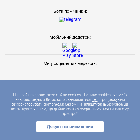
Боти помічники:
Мобільний додаток:
Ми у соціальних мережах:
Наш сайт використовує файли cookies. Що таке cookies і як ми їх
використовуємо Ви можете ознайомитися
тут
. Продовжуючи
використовувати domonet.ua без зміни налаштувань браузера Ви
2026 © ДОМОНЕТ, УСІ ПРАВА ЗАХИЩЕНІ
погоджуєтеся з тим, що файли cookies зберігатимуться на вашому
пристрої.
Дякую, ознайомлений