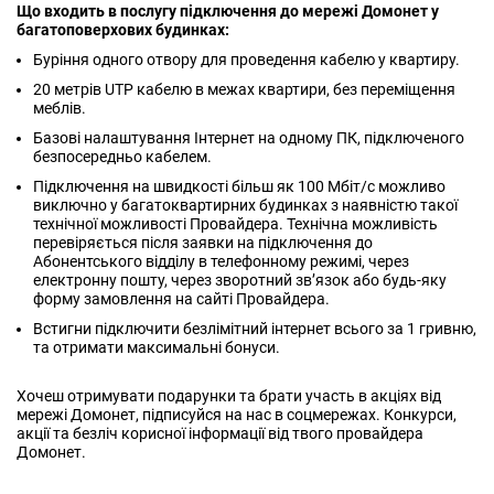
Що входить в послугу підключення до мережі Домонет у
багатоповерхових будинках:
Буріння одного отвору для проведення кабелю у квартиру.
20 метрів UTP кабелю в межах квартири, без переміщення
меблів.
Базові налаштування Інтернет на одному ПК, підключеного
безпосередньо кабелем.
Підключення на швидкості більш як 100 Мбіт/с можливо
виключно у багатоквартирних будинках з наявністю такої
технічної можливості Провайдера. Технічна можливість
перевіряється після заявки на підключення до
Абонентського відділу в телефонному режимі, через
електронну пошту, через зворотний зв’язок або будь-яку
форму замовлення на сайті Провайдера.
Встигни підключити безлімітний інтернет всього за 1 гривню,
та отримати максимальні бонуси.
Хочеш отримувати подарунки та брати участь в акціях від
мережі Домонет, підписуйся на нас в соцмережах. Конкурси,
акції та безліч корисної інформації від твого провайдера
Домонет.