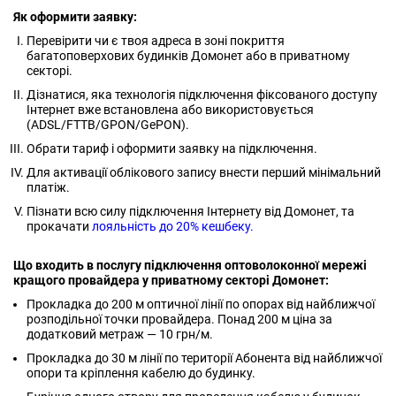
Як оформити заявку:
Перевірити чи є твоя адреса в зоні покриття
багатоповерхових будинків Домонет або в приватному
секторі.
Дізнатися, яка технологія підключення фіксованого доступу
Інтернет вже встановлена або використовується
(ADSL/FTTB/GPON/GePON).
Обрати тариф і оформити заявку на підключення.
Для активації облікового запису внести перший мінімальний
платіж.
Пізнати всю силу підключення Інтернету від Домонет, та
прокачати
лояльність до 20% кешбеку.
Що входить в послугу підключення оптоволоконної мережі
кращого провайдера у приватному секторі Домонет:
Прокладка до 200 м оптичної лінії по опорах від найближчої
розподільної точки провайдера. Понад 200 м ціна за
додатковий метраж — 10 грн/м.
Прокладка до 30 м лінії по території Абонента від найближчої
опори та кріплення кабелю до будинку.