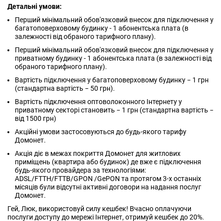
Детальні умови:
Перший мінімальний обов'язковий внесок для підключення у
багатоповерховому будинку - 1 абонентська плата (в
залежності від обраного тарифного плану).
Перший мінімальний обов'язковий внесок для підключення у
приватному будинку - 1 абонентська плата (в залежності від
обраного тарифного плану).
Вартість підключення у багатоповерховому будинку − 1 грн
(стандартна вартість − 50 грн).
Вартість підключення оптоволоконного Інтернету у
приватному секторі становить − 1 грн (стандартна вартість −
від 1500 грн)
Акційні умови застосовуються до будь-якого тарифу
Домонет.
Акція діє в межах покриття Домонет для житлових
приміщень (квартира або будинок) де вже є підключення
будь-якого провайдера за технологіями:
ADSL/FTTH/FTTB/GPON /GePON та протягом 3-х останніх
місяців були відсутні активні договори на надання послуг
Домонет.
Гей, Люк, використовуй силу кешбек! Вчасно оплачуючи
послуги доступу до мережі Інтернет, отримуй кешбек до 20%.