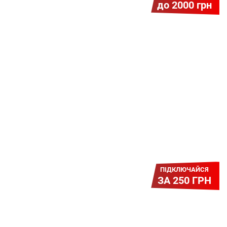
до 2000 грн
Гіга Гривня v 2.0
Мабуть, це наша наймасштабніша
акція для нових підключень!
Платіть разово за підключення, і
користуйтесь Гігабітом всього за 1
грн/міс УВЕСЬ цей рік до 01.01.2027
року!
ПІДКЛЮЧАЙСЯ
ЗА 250 ГРН
Легкий Старт
Легендарне підключення за
зниженою вартістю повертається.