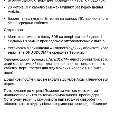
Буріння одного отвору для проведення кабелю у будинок.
20 метрів UTP кабелю в межах будинку без переміщення
меблів.
Базові налаштування Інтернет на одному ПК, підключеного
безпосередньо кабелем.
Додатково:
Монтаж оптичного боксу FOB на опорі при необхідності
з'єднання з раніше прокладеною оптоволоконною лінією.
Установка в приміщенні житлового будинку абонентського
термінала ONU BDCOM * в оренду за 1 грн/міс.
*Абонентський термінал ONU BDCOM
− електронний пристрій,
який має оптичний порт для підключення оптоволоконного
кабелю і порт Ethernet для підключення кабелю UTP (вита
пара).
Додаткові послуги, що не входять до умов Акції, сплачуються
окремо.
Підключення до мережі Домонет за Акцією можливо за
наявності покриття та технічної можливості провайдера.
Остаточну технічну можливість підтверджує співробітник
абонентського відділу після оформлення попередньої заявки.