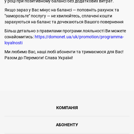
у році при позитивному балансі без додаткових витрат.
Якщо зараз у Вас мінус на балансі — поповніть рахунок та
"заморозьте" послугу — не хвилюйтесь, сплачені кошти
зарахуються на баланс та дочекаються Вашого повернення
Більш детально з правилами програми лояльності Ви можете
ознайомитись:
https://domonet.ua/uk/promotion/programma-
loyalnosti
Ми любимо Вас, наші любі абоненти та тримаємося для Вас!
Разом до Перемоги! Слава Україні!
КОМПАНІЯ
АБОНЕНТУ