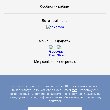
Особистий кабінет
Боти помічники:
Мобільний додаток:
Ми у соціальних мережах:
Наш сайт використовує файли cookies. Що таке cookies і як ми їх
використовуємо Ви можете ознайомитися
тут
. Продовжуючи
використовувати domonet.ua без зміни налаштувань браузера Ви
2026 © ДОМОНЕТ, УСІ ПРАВА ЗАХИЩЕНІ
погоджуєтеся з тим, що файли cookies зберігатимуться на вашому
пристрої.