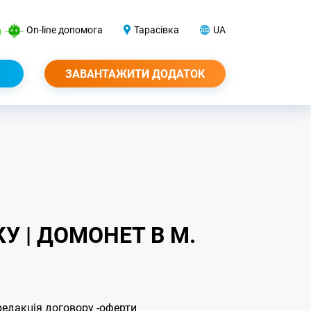
On-line допомога
Тарасівка
UA
ЗАВАНТАЖИТИ ДОДАТОК
У | ДОМОНЕТ В М.
 редакція договору -оферти