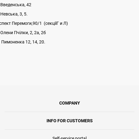
.Введенська, 42
Невська, 3, 5.
спект Перемоги,90/1 (секціїГ и Л)
Олени Пчілки, 2, 2а, 2б
. Пимоненка 12, 14, 20.
COMPANY
INFO FOR CUSTOMERS
Self-service portal