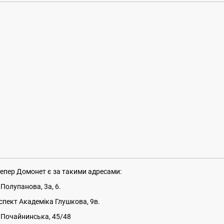
тепер Домонет є за такими адресами:
.Полупанова, 3а, 6.
спект Академіка Глушкова, 9в.
.Почайнинська, 45/48