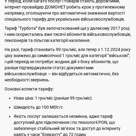
У період, коли багато послуг і товарів стають дорожчими,
інтернет-провайдер ДОМОНЕТ робить крок у протилежному
напрямку, оголошуючи про автоматичне зниження вартості
спеціального тарифу для українських військовослужбовців.
Тариф “Турбота” був започаткований ще у далекому 2017 році.
І ним скористались вже тисячі абонентів військовослужбовців,
пенсіонерів та пільгові категорії населення.
На разі, тариф становить 99 грн/міс, але тепер з 1.12.2024 року
ціну знижено до символічної 1 грн/міс для категорії “військові”,
і цей перехід не потребує жодних дій з боку абонентів, що
раніше підтверджували статус документами
військовослужбовця — він відбудеться автоматично, без
необхідності звернень.
Основні аспекти тарифу:
Нова ціна: 1 грн/міс (раніше 99 грн/міс).
Швидкість до 100 Мбіт/с
Якість послуг залишається незмінна, адже тариф
доступний для підключення і по технології PON, що
забезпечує стабільний зв’язок та доступ до інтернету
навіть у часи “блекауту” до 72 годин